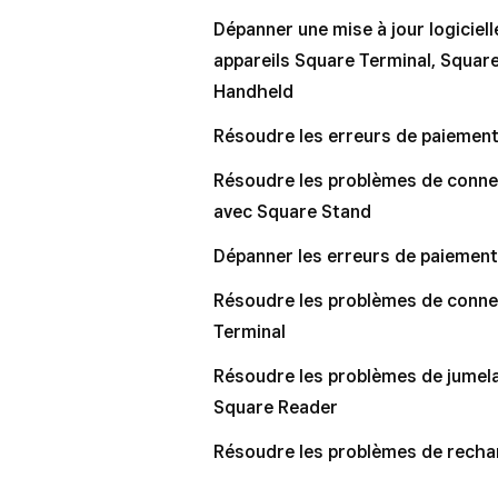
Dépanner une mise à jour logiciell
Modifier l’image de marque de S
appareils Square Terminal, Squar
Préparez-vous à la fin de vie uti
Handheld
Retirer les additions des apparei
Résoudre les erreurs de paiemen
Résoudre les problèmes de connex
avec Square Stand
Dépanner les erreurs de paiement
Résoudre les problèmes de conne
Terminal
Résoudre les problèmes de jumela
Square Reader
Résoudre les problèmes de recha