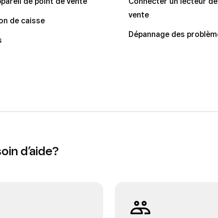
pareil de point de vente
Connecter un lecteur de
vente
on de caisse
Dépannage des problème
s
oin d’aide?