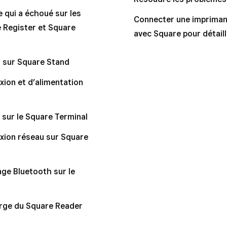
e qui a échoué sur les
quare Kiosk
Connecter une imprimant
e Register et Square
avec Square pour détail
le du Square Terminal (1re génération, v1)
ls non pris en charge
t sur Square Stand
ion et d’alimentation
 sur le Square Terminal
xion réseau sur Square
ge Bluetooth sur le
rge du Square Reader