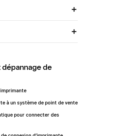
t dépannage de
d’imprimante
e à un système de point de vente
atique pour connecter des
sk
 de connexion d’imprimante