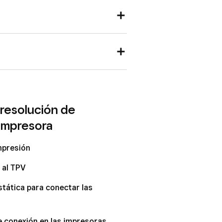
 resolución de
 impresora
mpresión
 al TPV
stática para conectar las
are Kiosk
 conexión en las impresoras