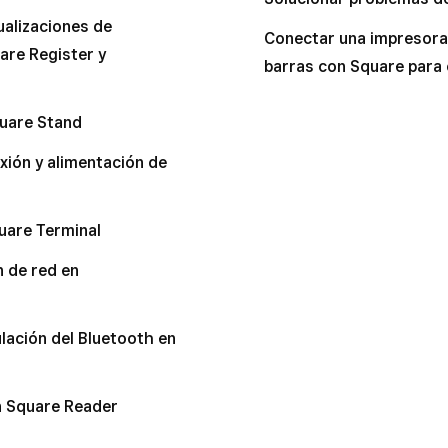
ualizaciones de
uare Kiosk
Conectar una impresora
are Register y
barras con Square para
itivos no compatibles
quare Stand
xión y alimentación de
uare Terminal
 de red en
lación del Bluetooth en
n Square Reader