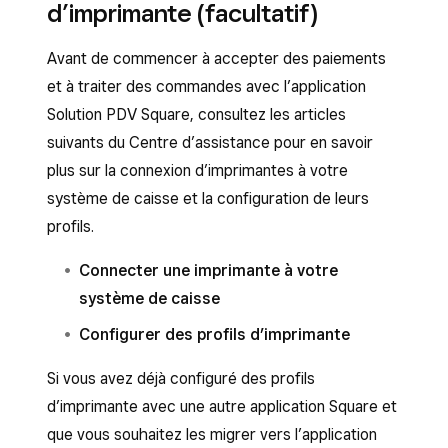
d’imprimante (facultatif)
Solution PDV Square :
Appuyez sur
Obtenir
pour télécharger
l’application.
Avant de commencer à accepter des paiements
Ouvrez le Google Play Store et recherchez
et à traiter des commandes avec l’application
Connectez-vous avec l’adresse e-mail et le
Solution PDV Square
.
Solution PDV Square, consultez les articles
mot de passe de votre compte Square ou
Appuyez sur
Installer
pour télécharger
suivants du Centre d’assistance pour en savoir
créez un compte.
l’application.
plus sur la connexion d’imprimantes à votre
Connectez-vous avec l’adresse e-mail et le
système de caisse et la configuration de leurs
mot de passe de votre compte Square ou
profils.
créez un compte.
Connecter une imprimante à votre
système de caisse
Configurer des profils d’imprimante
Si vous avez déjà configuré des profils
d’imprimante avec une autre application Square et
que vous souhaitez les migrer vers l’application