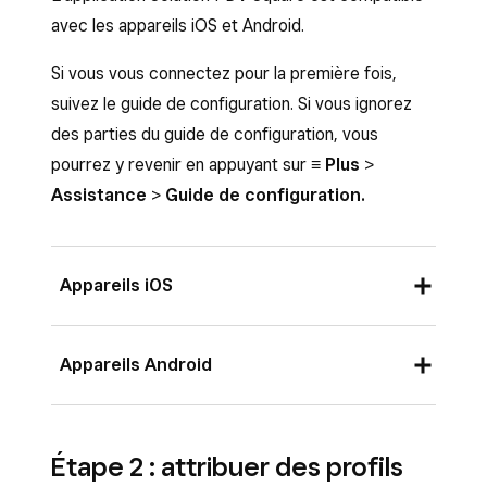
avec les appareils iOS et Android.
Si vous vous connectez pour la première fois,
suivez le guide de configuration. Si vous ignorez
des parties du guide de configuration, vous
pourrez y revenir en appuyant sur
≡ Plus
>
Assistance
>
Guide de configuration.
Appareils iOS
Nécessite un appareil iOS fonctionnant sous
Appareils Android
iOS 16 ou une version ultérieure. Télécharger
l’application Solution PDV Square :
Nécessite un appareil mobile Android
Sur votre appareil iOS, ouvrez l’App Store
fonctionnant sous AndroidOS 7 ou une version
Étape 2 : attribuer des profils
et recherchez
Solution PDV Square
.
ultérieure. Télécharger l’application