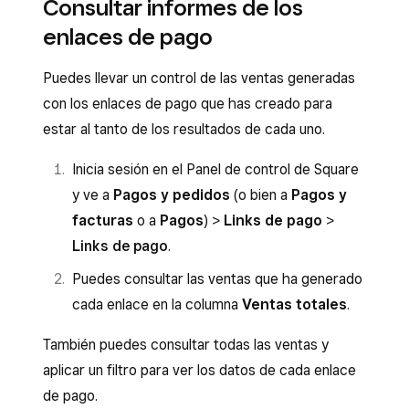
Consultar informes de los
pulsa
≡ Más
>
Links de pago
.
compartir el enlace.
Selecciona el enlace de pago que quieras
enlaces de pago
Selecciona el enlace de pago que quieras
desactivar o eliminar.
desactivar o eliminar.
Puedes llevar un control de las ventas generadas
Haz clic en
Eliminar
o
Desactivar
.
Pulsa
Acciones
>
Desactivar
o
Eliminar
.
con los enlaces de pago que has creado para
estar al tanto de los resultados de cada uno.
Inicia sesión en el Panel de control de Square
y ve a
Pagos y pedidos
(o bien a
Pagos y
facturas
o a
Pagos
) >
Links de pago
>
Links de pago
.
Puedes consultar las ventas que ha generado
cada enlace en la columna
Ventas totales
.
También puedes consultar todas las ventas y
aplicar un filtro para ver los datos de cada enlace
de pago.