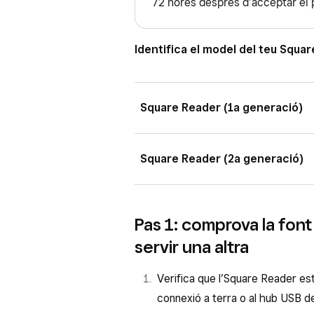
72 hores després d’acceptar el 
Identifica el model del teu Squa
Square Reader (1a generació)
Hi ha tres versions de l’Square Rea
Square Reader (2a generació)
Square Reader (1a generació, 
Només hi ha una versió de l’Square
Square Reader (1a generació, 
Pas 1: comprova la font 
Square Reader (1a generació, 
Square Reader (2a generació, 
servir una altra
L’Square Reader (1a generació) té 
L’Square Reader (2a generació) té 
Verifica que l’Square Reader est
es troba a l’esquerra del port.
troba a la dreta del port.
connexió a terra o al hub USB de