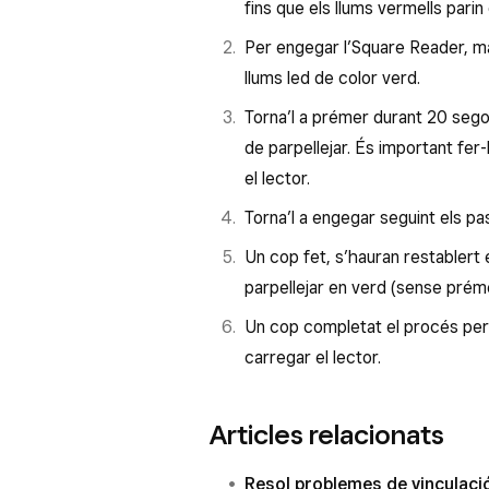
fins que els llums vermells parin 
Per engegar l’Square Reader, ma
llums led de color verd.
Torna’l a prémer durant 20 segon
de parpellejar. És important fer
el lector.
Torna’l a engegar seguint els pa
Un cop fet, s’hauran restablert 
parpellejar en verd (sense préme
Un cop completat el procés per r
carregar el lector.
Articles relacionats
Resol problemes de vinculaci