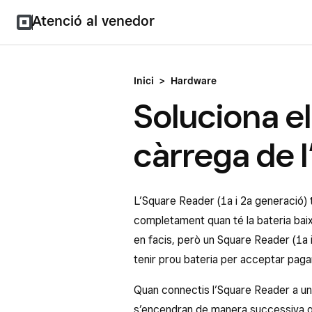
Atenció al venedor
Inici
>
Hardware
Soluciona e
càrrega de 
L’Square Reader (1a i 2a generació) 
completament quan té la bateria baixa
en facis, però un Square Reader (1a
tenir prou bateria per acceptar paga
Quan connectis l’Square Reader a una 
s’encendran de manera successiva qua