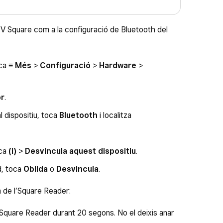
PV Square com a la configuració de Bluetooth del
oca
≡ Més
>
Configuració
>
Hardware
>
or
.
l dispositiu, toca
Bluetooth
i localitza
oca
(i)
>
Desvincula aquest dispositiu
.
d, toca
Oblida
o
Desvincula
.
 de l’Square Reader:
Square Reader durant 20 segons. No el deixis anar