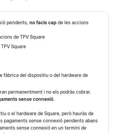
xió pendents,
no facis cap
de les accions
cacions de TPV Square
e TPV Square
e fàbrica del dispositiu o del hardware de
dran permanentment i no els podràs cobrar.
gaments sense connexió
.
sitiu o el hardware de Square, però hauràs de
 els pagaments sense connexió pendents abans
gaments sense connexió en un termini de