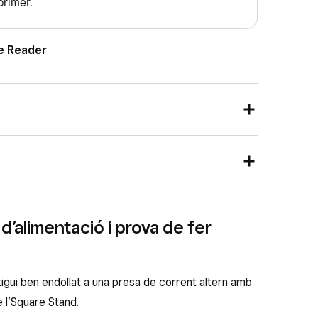
primer.
re Reader
der (1a generació):
v1)
 Reader (2a generació):
v2)
d’alimentació i prova de fer
v3)
v1)
un port de càrrega micro-USB i el botó d’encesa
un port de càrrega USB-C i el botó d’encesa es
igui ben endollat a una presa de corrent altern amb
 l’Square Stand.