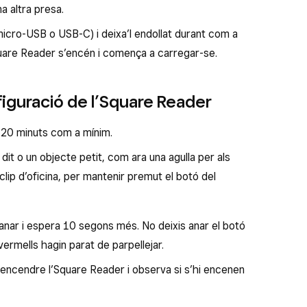
a altra presa.
icro-USB o USB-C) i deixa’l endollat durant com a
quare Reader s’encén i comença a carregar-se.
nfiguració de l’Square Reader
 20 minuts com a mínim.
dit o un objecte petit, com ara una agulla per als
 clip d’oficina, per mantenir premut el botó del
anar i espera 10 segons més. No deixis anar el botó
vermells hagin parat de parpellejar.
 encendre l’Square Reader i observa si s’hi encenen