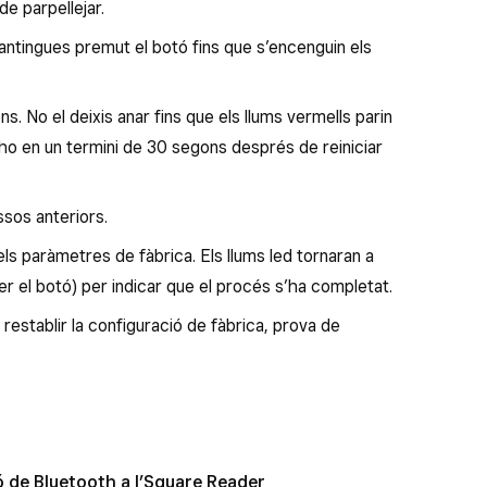
de parpellejar.
ntingues premut el botó fins que s’encenguin els
s. No el deixis anar fins que els llums vermells parin
-ho en un termini de 30 segons després de reiniciar
ssos anteriors.
els paràmetres de fàbrica. Els llums led tornaran a
r el botó) per indicar que el procés s’ha completat.
establir la configuració de fàbrica, prova de
ó de Bluetooth a l’Square Reader